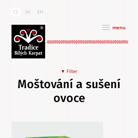
Přejít
k
CS
SK
EN
hlavnímu
obsahu
menu
Tradice Bílých Karpat
▼ Filter
Moštování a sušení
Jídlo a pití
ovoce
Hlavní
.
Na sebe