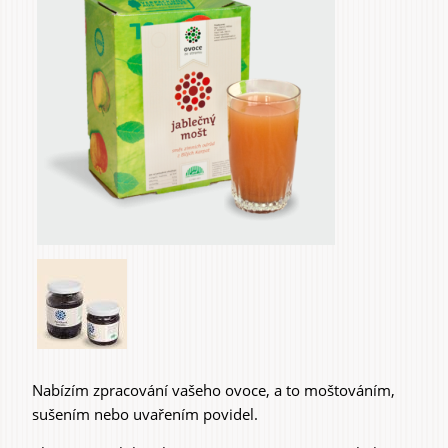
záložky
Do domu a bytu
Do zahrady a sadu
Služby
Nabízím zpracování vašeho ovoce, a to moštováním,
sušením nebo uvařením povidel.