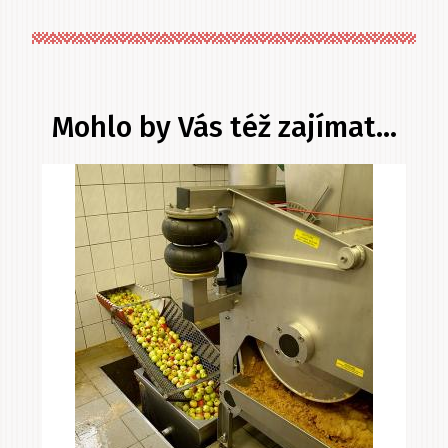
ze
stromu
Mohlo by Vás též zajímat...