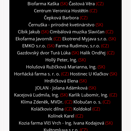
Biofarma Kaška
(SK)
Častová Věra
(CZ)
Centrum Veronica Hostětín
(CZ)
Čepková Barbora
(CZ)
Černuška - prírodné kvetinárstvo
(SK)
Cíbik Jakub
(SK)
Cimbálová muzika Slavičan
(CZ)
Ekofarma Javorník
(CZ)
Ekotrend Myjava s.r.o.
(SK)
EMKO s.r.o.
(SK)
Farma Rudimov, s.r.o.
(CZ)
Gazdovský dvor Turá Lúka
(SK)
Halík Ondřej
(CZ)
Hollý Peter, Ing.
(SK)
Holušová Ružičková Marianna, Ing.
(SK)
Horňácká farma s. r. o.
(CZ)
Hostinec U Klačkov
(SK)
Hrdličková Elena
(SK)
JOLAN - Jolana Adámková
(SK)
Kacejová Ľudmila, Ing.
(SK)
Karlík Lubomír, Ing.
(CZ)
Klíma Zdeněk, MVDr.
(CZ)
Klobučan o. s.
(CZ)
Koláčkovic dílna
(CZ)
Koldokol
(CZ)
Kolínek Karel
(CZ)
Kozia farma Vlčí Vrch - Ing. Ivana Kodajová
(SK)
Květomluva s.r.o.
(CZ)