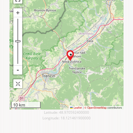
10 km
Leaflet
|
© OpenStreetMap
contributors
Latitude: 48.970592400000
Longitude: 18.121461900000