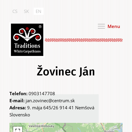
Skip
to
CS
SK
EN
main
content
Menu
White Carpathian
Traditions
Žovinec Ján
Telefon:
0903147708
Primary
E-mail:
jan.zovinec@centrum.sk
.
Adresa:
9. mája 645/26 914 41 Nemšová
tabs
Slovensko