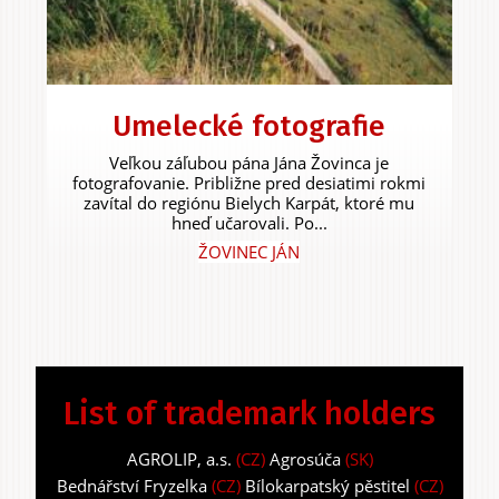
Umelecké fotografie
Veľkou záľubou pána Jána Žovinca je
fotografovanie. Približne pred desiatimi rokmi
zavítal do regiónu Bielych Karpát, ktoré mu
hneď učarovali. Po...
ŽOVINEC JÁN
List of trademark holders
AGROLIP, a.s.
(CZ)
Agrosúča
(SK)
Bednářství Fryzelka
(CZ)
Bílokarpatský pěstitel
(CZ)