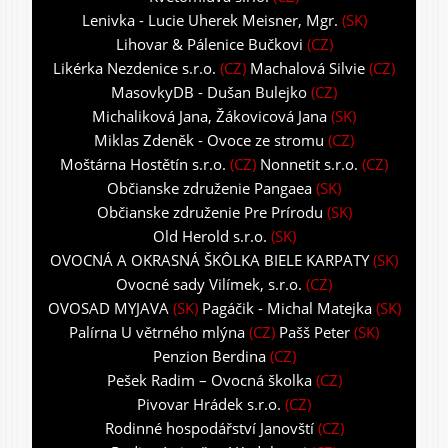
Lenivka - Lucie Uherek Meisner, Mgr.
(SK)
Lihovar & Pálenice Bučkovi
(CZ)
Likérka Nezdenice s.r.o.
(CZ)
Machalová Silvie
(CZ)
MasovkyDB - Dušan Bulejko
(CZ)
Michaliková Jana, Žákovicová Jana
(SK)
Miklas Zdeněk - Ovoce ze stromu
(CZ)
Moštárna Hostětín s.r.o.
(CZ)
Nonnetit s.r.o.
(CZ)
Občianske združenie Pangaea
(SK)
Občianske združenie Pre Prírodu
(SK)
Old Herold s.r.o.
(SK)
OVOCNÁ A OKRASNÁ ŠKÔLKA BIELE KARPATY
(SK)
Ovocné sady Vilímek, s.r.o.
(CZ)
OVOSAD MYJAVA
(SK)
Pagáčik - Michal Matejka
(SK)
Palírna U větrného mlýna
(CZ)
Pašš Peter
(SK)
Penzion Berdina
(CZ)
Pešek Radim – Ovocná školka
(CZ)
Pivovar Hrádek s.r.o.
(CZ)
Rodinné hospodářství Janovští
(CZ)