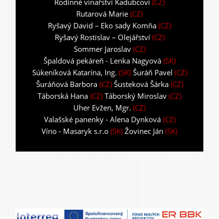
Rodinné vinařství Kadubcovi
(CZ)
Rutarová Marie
(CZ)
Ryšavý David – Eko sady Komňa
(CZ)
Ryšavý Rostislav – Olejářství
(CZ)
Sommer Jaroslav
(CZ)
Špaldová pekáreň - Lenka Nagyová
(SK)
Súkeníková Katarína, Ing.
(SK)
Šuráň Pavel
(CZ)
Šuráňová Barbora
(CZ)
Šusteková Šárka
(CZ)
Táborská Hana
(CZ)
Táborský Miroslav
(CZ)
Uher Evžen, Mgr.
(CZ)
Valašské panenky - Alena Dynková
(CZ)
Víno - Masaryk s.r.o
(SK)
Žovinec Ján
(SK)