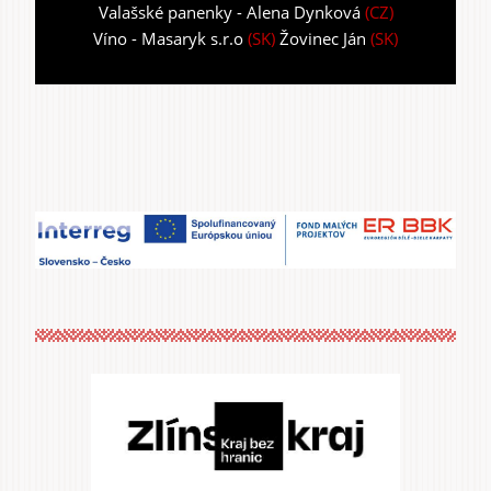
Valašské panenky - Alena Dynková
(CZ)
Víno - Masaryk s.r.o
(SK)
Žovinec Ján
(SK)