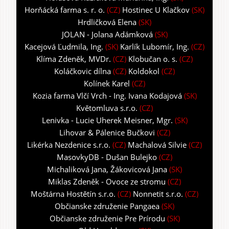
Horňácká farma s. r. o.
(CZ)
Hostinec U Klačkov
(SK)
Hrdličková Elena
(SK)
JOLAN - Jolana Adámková
(SK)
Kacejová Ľudmila, Ing.
(SK)
Karlík Lubomír, Ing.
(CZ)
Klíma Zdeněk, MVDr.
(CZ)
Klobučan o. s.
(CZ)
Koláčkovic dílna
(CZ)
Koldokol
(CZ)
Kolínek Karel
(CZ)
Kozia farma Vlčí Vrch - Ing. Ivana Kodajová
(SK)
Květomluva s.r.o.
(CZ)
Lenivka - Lucie Uherek Meisner, Mgr.
(SK)
Lihovar & Pálenice Bučkovi
(CZ)
Likérka Nezdenice s.r.o.
(CZ)
Machalová Silvie
(CZ)
MasovkyDB - Dušan Bulejko
(CZ)
Michaliková Jana, Žákovicová Jana
(SK)
Miklas Zdeněk - Ovoce ze stromu
(CZ)
Moštárna Hostětín s.r.o.
(CZ)
Nonnetit s.r.o.
(CZ)
Občianske združenie Pangaea
(SK)
Občianske združenie Pre Prírodu
(SK)