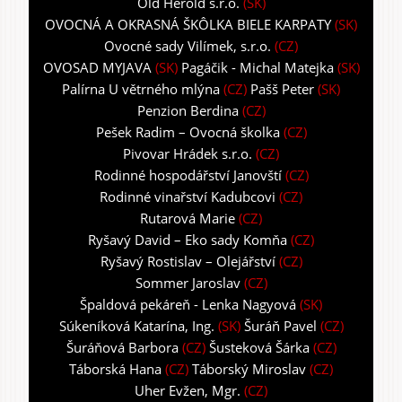
Old Herold s.r.o.
(SK)
OVOCNÁ A OKRASNÁ ŠKÔLKA BIELE KARPATY
(SK)
Ovocné sady Vilímek, s.r.o.
(CZ)
OVOSAD MYJAVA
(SK)
Pagáčik - Michal Matejka
(SK)
Palírna U větrného mlýna
(CZ)
Pašš Peter
(SK)
Penzion Berdina
(CZ)
Pešek Radim – Ovocná školka
(CZ)
Pivovar Hrádek s.r.o.
(CZ)
Rodinné hospodářství Janovští
(CZ)
Rodinné vinařství Kadubcovi
(CZ)
Rutarová Marie
(CZ)
Ryšavý David – Eko sady Komňa
(CZ)
Ryšavý Rostislav – Olejářství
(CZ)
Sommer Jaroslav
(CZ)
Špaldová pekáreň - Lenka Nagyová
(SK)
Súkeníková Katarína, Ing.
(SK)
Šuráň Pavel
(CZ)
Šuráňová Barbora
(CZ)
Šusteková Šárka
(CZ)
Táborská Hana
(CZ)
Táborský Miroslav
(CZ)
Uher Evžen, Mgr.
(CZ)