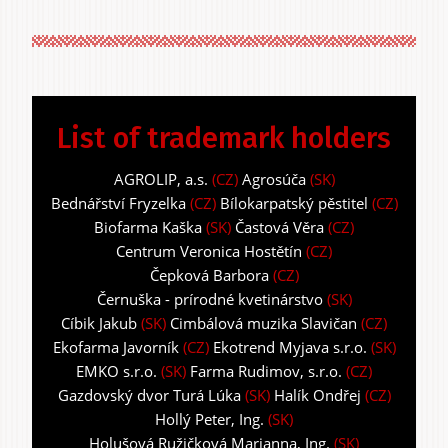
List of trademark holders
AGROLIP, a.s.
(CZ)
Agrosúča
(SK)
Bednářství Fryzelka
(CZ)
Bílokarpatský pěstitel
(CZ)
Biofarma Kaška
(SK)
Častová Věra
(CZ)
Centrum Veronica Hostětín
(CZ)
Čepková Barbora
(CZ)
Černuška - prírodné kvetinárstvo
(SK)
Cíbik Jakub
(SK)
Cimbálová muzika Slavičan
(CZ)
Ekofarma Javorník
(CZ)
Ekotrend Myjava s.r.o.
(SK)
EMKO s.r.o.
(SK)
Farma Rudimov, s.r.o.
(CZ)
Gazdovský dvor Turá Lúka
(SK)
Halík Ondřej
(CZ)
Hollý Peter, Ing.
(SK)
Holušová Ružičková Marianna, Ing.
(SK)