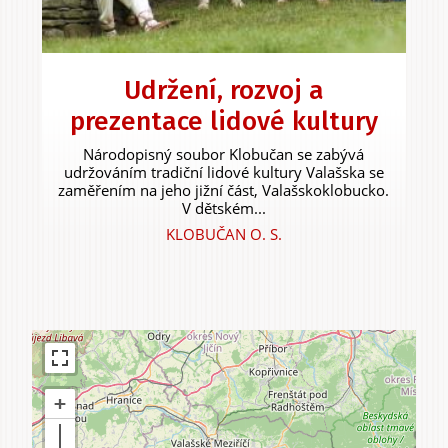
Experiences &
Udržení, rozvoj a
Agritourism
prezentace lidové kultury
Národopisný soubor Klobučan se zabývá
udržováním tradiční lidové kultury Valašska se
zaměřením na jeho jižní část, Valašskoklobucko.
V dětském...
KLOBUČAN O. S.