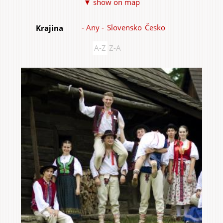
▼ show on map
Items
- Any -
Slovensko
Česko
Krajina
A-Z
Z-A
Home & Interior
Garden & Orchard
Services