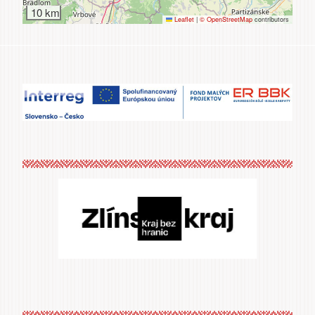
10 km
Leaflet
|
© OpenStreetMap
contributors