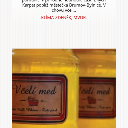
Karpat poblíž městečka Brumov-Bylnice. V
chovu včel...
KLÍMA ZDENĚK, MVDR.