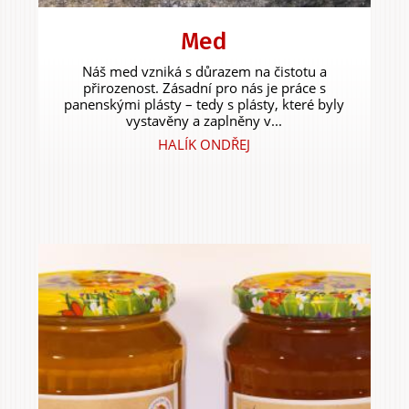
Med
Experiences &
Náš med vzniká s důrazem na čistotu a
přirozenost. Zásadní pro nás je práce s
Agritourism
panenskými plásty – tedy s plásty, které byly
vystavěny a zaplněny v...
HALÍK ONDŘEJ