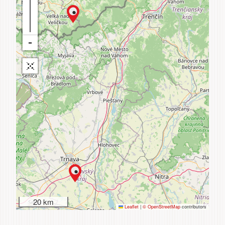
20 km
Leaflet
|
© OpenStreetMap
contributors