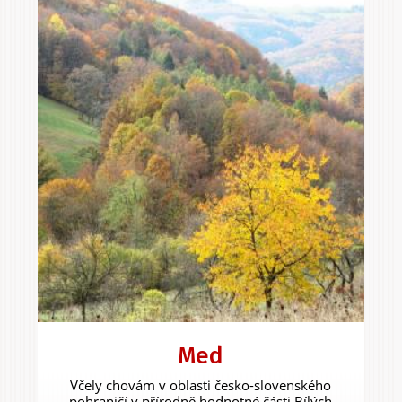
Med
Včely chovám v oblasti česko-slovenského
pohraničí v přírodně hodnotné části Bílých