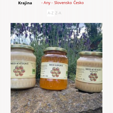
- Any -
Slovensko
Česko
Krajina
Items
A-Z
Z-A
Home & Interior
Garden & Orchard
Services