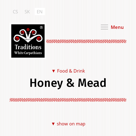
Skip
to
CS
SK
EN
main
content
Menu
White Carpathian
Traditions
Food & Drink
Honey & Mead
Food & Drink
▼ show on map
Clothing & Personal