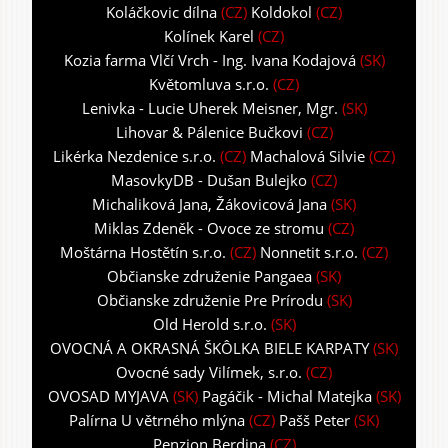
Koláčkovic dílna
(CZ)
Koldokol
(CZ)
Kolínek Karel
(CZ)
Kozia farma Vlčí Vrch - Ing. Ivana Kodajová
(SK)
Květomluva s.r.o.
(CZ)
Lenivka - Lucie Uherek Meisner, Mgr.
(SK)
Lihovar & Pálenice Bučkovi
(CZ)
Likérka Nezdenice s.r.o.
(CZ)
Machalová Silvie
(CZ)
MasovkyDB - Dušan Bulejko
(CZ)
Michaliková Jana, Žákovicová Jana
(SK)
Miklas Zdeněk - Ovoce ze stromu
(CZ)
Moštárna Hostětín s.r.o.
(CZ)
Nonnetit s.r.o.
(CZ)
Občianske združenie Pangaea
(SK)
Občianske združenie Pre Prírodu
(SK)
Old Herold s.r.o.
(SK)
OVOCNÁ A OKRASNÁ ŠKÔLKA BIELE KARPATY
(SK)
Ovocné sady Vilímek, s.r.o.
(CZ)
OVOSAD MYJAVA
(SK)
Pagáčik - Michal Matejka
(SK)
Palírna U větrného mlýna
(CZ)
Pašš Peter
(SK)
Penzion Berdina
(CZ)