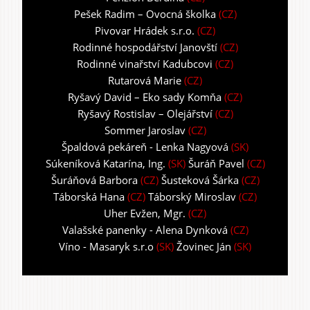
Pešek Radim – Ovocná školka
(CZ)
Pivovar Hrádek s.r.o.
(CZ)
Rodinné hospodářství Janovští
(CZ)
Rodinné vinařství Kadubcovi
(CZ)
Rutarová Marie
(CZ)
Ryšavý David – Eko sady Komňa
(CZ)
Ryšavý Rostislav – Olejářství
(CZ)
Sommer Jaroslav
(CZ)
Špaldová pekáreň - Lenka Nagyová
(SK)
Súkeníková Katarína, Ing.
(SK)
Šuráň Pavel
(CZ)
Šuráňová Barbora
(CZ)
Šusteková Šárka
(CZ)
Táborská Hana
(CZ)
Táborský Miroslav
(CZ)
Uher Evžen, Mgr.
(CZ)
Valašské panenky - Alena Dynková
(CZ)
Víno - Masaryk s.r.o
(SK)
Žovinec Ján
(SK)