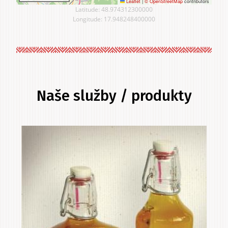
Leaflet
|
© OpenStreetMap
contributors
Latitude: 48.974312300000
Longitude: 17.948248400000
Naše služby / produkty