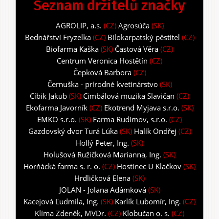
Seznam držitelů značky
AGROLIP, a.s.
(CZ)
Agrosúča
(SK)
Bednářství Fryzelka
(CZ)
Bílokarpatský pěstitel
(CZ)
Biofarma Kaška
(SK)
Častová Věra
(CZ)
Centrum Veronica Hostětín
(CZ)
Čepková Barbora
(CZ)
Černuška - prírodné kvetinárstvo
(SK)
Cíbik Jakub
(SK)
Cimbálová muzika Slavičan
(CZ)
Ekofarma Javorník
(CZ)
Ekotrend Myjava s.r.o.
(SK)
EMKO s.r.o.
(SK)
Farma Rudimov, s.r.o.
(CZ)
Gazdovský dvor Turá Lúka
(SK)
Halík Ondřej
(CZ)
Hollý Peter, Ing.
(SK)
Holušová Ružičková Marianna, Ing.
(SK)
Horňácká farma s. r. o.
(CZ)
Hostinec U Klačkov
(SK)
Hrdličková Elena
(SK)
JOLAN - Jolana Adámková
(SK)
Kacejová Ľudmila, Ing.
(SK)
Karlík Lubomír, Ing.
(CZ)
Klíma Zdeněk, MVDr.
(CZ)
Klobučan o. s.
(CZ)