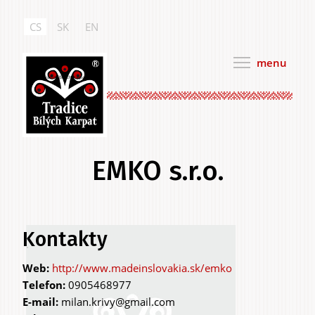
Přejít
k
CS
SK
EN
hlavnímu
obsahu
menu
Tradice Bílých Karpat
EMKO s.r.o.
Hlavní
Kontakty
.
záložky
http://www.madeinslovakia.sk/emko
Telefon:
0905468977
E-mail:
milan.krivy@gmail.com