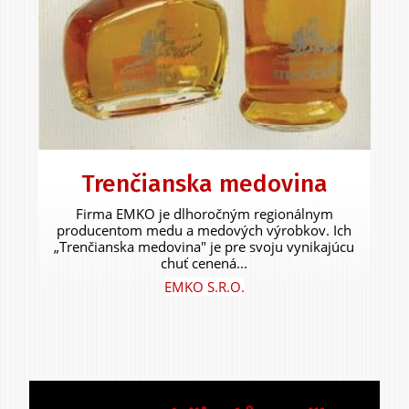
Trenčianska medovina
Firma EMKO je dlhoročným regionálnym
producentom medu a medových výrobkov. Ich
„Trenčianska medovina" je pre svoju vynikajúcu
chuť cenená...
EMKO S.R.O.