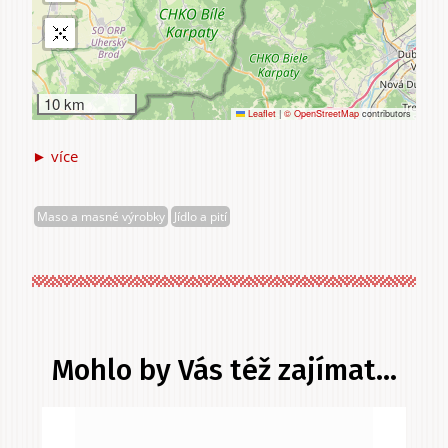
10 km
Leaflet
|
© OpenStreetMap
contributors
► více
Karlík
Lubomír,
Ing.
Maso a masné výrobky
Jídlo a pití
Mohlo by Vás též zajímat...