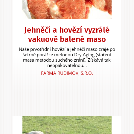
Jehněčí a hovězí vyzrálé
vakuově balené maso
Naše prvotřídní hovězí a jehněčí maso zraje po
šetrné porážce metodou Dry Aging (staření
masa metodou suchého zrání). Získává tak
neopakovatelnou...
FARMA RUDIMOV, S.R.O.