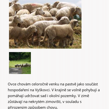
Do domu a bytu
Do zahrady a sadu
Ovce chovám celoročně venku na pastvě jako součást
hospodaření na Vyškovci. V krajině se volně pohybují a
Služby
pomáhají udržovat sad i okolní pozemky. V zimě
zůstávají na nekrytém zimovišti, v souladu s
přirozeným způsobem chovu.