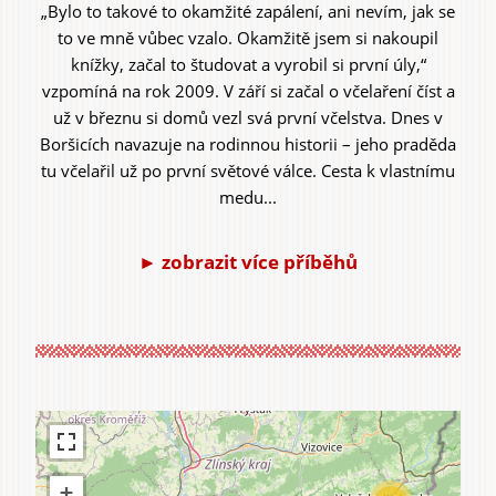
„Bylo to takové to okamžité zapálení, ani nevím, jak se
to ve mně vůbec vzalo. Okamžitě jsem si nakoupil
knížky, začal to študovat a vyrobil si první úly,“
vzpomíná na rok 2009. V září si začal o včelaření číst a
už v březnu si domů vezl svá první včelstva. Dnes v
Boršicích navazuje na rodinnou historii – jeho praděda
tu včelařil už po první světové válce. Cesta k vlastnímu
medu...
► zobrazit více příběhů