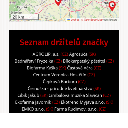
20 km
Leaflet
|
© OpenStreetMap
contributors
Seznam držitelů značky
AGROLIP, a.s.
(CZ)
Agrosúča
(SK)
Bednářství Fryzelka
(CZ)
Bílokarpatský pěstitel
(CZ)
Biofarma Kaška
(SK)
Častová Věra
(CZ)
Centrum Veronica Hostětín
(CZ)
Čepková Barbora
(CZ)
Černuška - prírodné kvetinárstvo
(SK)
Cíbik Jakub
(SK)
Cimbálová muzika Slavičan
(CZ)
Ekofarma Javorník
(CZ)
Ekotrend Myjava s.r.o.
(SK)
EMKO s.r.o.
(SK)
Farma Rudimov, s.r.o.
(CZ)
Gazdovský dvor Turá Lúka
(SK)
Halík Ondřej
(CZ)
Hollý Peter, Ing.
(SK)