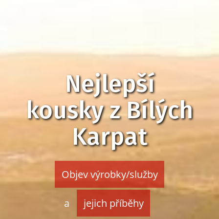
Nejlepší
kousky z Bílých
Karpat
Objev výrobky/služby
a
jejich příběhy