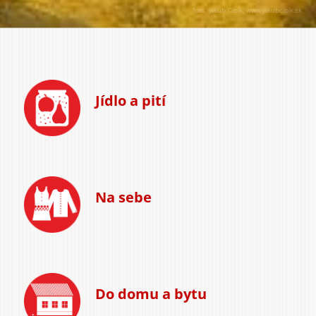
foto: Jakub Cíbik; www.jakubcibik.sk
Jídlo a pití
Na sebe
Do domu a bytu