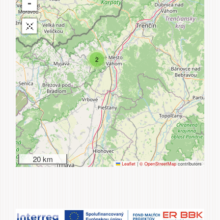
2
20 km
Leaflet
|
© OpenStreetMap
contributors