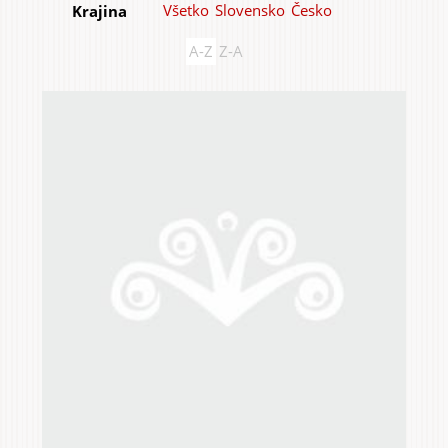
Všetko
Slovensko
Česko
Krajina
A-Z
Z-A
Do domu a bytu
Do záhrady a sadu
Služby