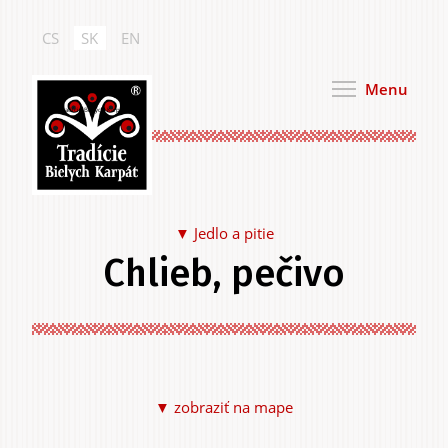
Skočiť
na
CS
SK
EN
hlavný
obsah
Menu
Tradície Bielych Karpát
Jedlo a pitie
Chlieb, pečivo
Jedlo a pitie
▼ zobraziť na mape
Na seba