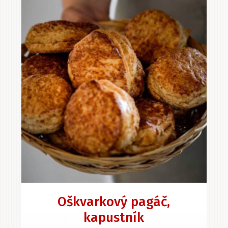
Oškvarkový pagáč,
kapustník