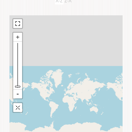
A-Z
Z-A
Do domu a bytu
Do záhrady a sadu
Služby