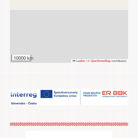
Zážitky
a agroturistika
10000 km
Leaflet
|
© OpenStreetMap
contributors