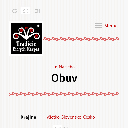
Skočiť
na
CS
SK
EN
hlavný
obsah
Menu
Tradície Bielych Karpát
Na seba
Obuv
Jedlo a pitie
Všetko
Slovensko
Česko
Krajina
Na seba