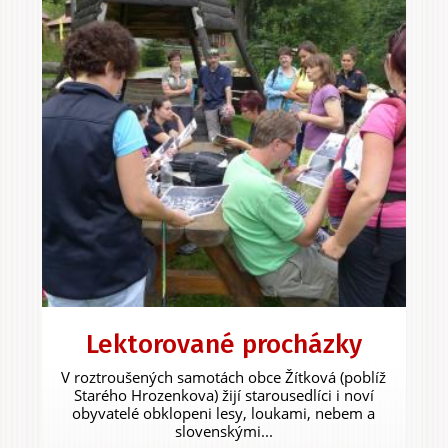
Lektorované procházky
V roztroušených samotách obce Žítková (poblíž
Starého Hrozenkova) žijí starousedlíci i noví
obyvatelé obklopeni lesy, loukami, nebem a
slovenskými...