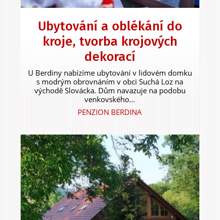
Ubytování a oblékání do
kroje, tvorba krojových
dekorací
U Berdiny nabízíme ubytování v lidovém domku
s modrým obrovnáním v obci Suchá Loz na
východě Slovácka. Dům navazuje na podobu
venkovského...
PENZION BERDINA