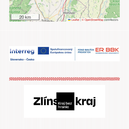
20 km
Leaflet
|
© OpenStreetMap
contributors