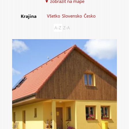
▼ zobraziť na mape
Všetko
Slovensko
Česko
Krajina
A-Z
Z-A
Do domu a bytu
Do záhrady a sadu
Služby