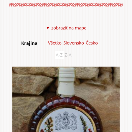
▼ zobraziť na mape
Do domu a bytu
Všetko
Slovensko
Česko
Krajina
A-Z
Z-A
Do záhrady a sadu
Služby