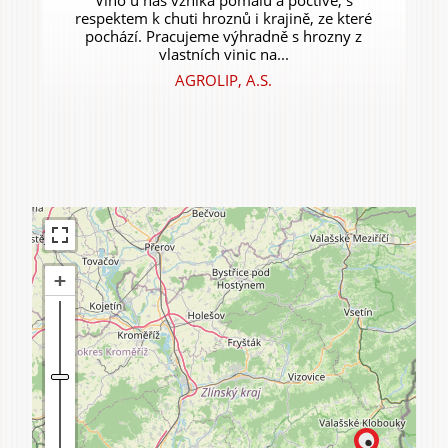
Víno u nás vzniká pomalu a poctivě, s
respektem k chuti hroznů i krajině, ze které
pochází. Pracujeme výhradně s hrozny z
vlastních vinic na...
AGROLIP, A.S.