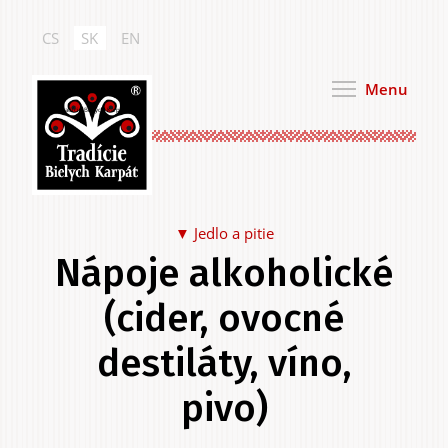
Skočiť
na
CS
SK
EN
hlavný
obsah
Menu
Tradície Bielych Karpát
Jedlo a pitie
Nápoje alkoholické
Jedlo a pitie
(cider, ovocné
destiláty, víno,
pivo)
Na seba