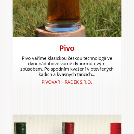
Pivo
Pivo vaříme klasickou českou technologií ve
dvounádobové varně dvourmutovým
způsobem. Po spodním kvašení v otevřených
kádích a kvasných tancích...
PIVOVAR HRÁDEK S.R.O.