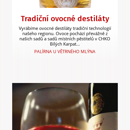
Tradiční ovocné destiláty
Vyrábíme ovocné destiláty tradiční technologií
našeho regionu. Ovoce pochází převážně z
našich sadů a sadů místních pěstitelů v CHKO
Bílých Karpat...
PALÍRNA U VĚTRNÉHO MLÝNA