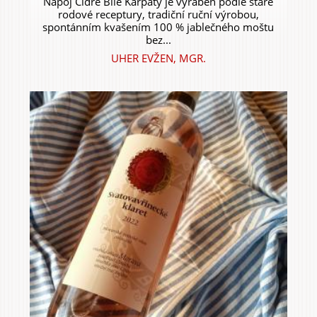
Nápoj Cidre Bílé Karpaty je vyráběn podle staré
rodové receptury, tradiční ruční výrobou,
spontánním kvašením 100 % jablečného moštu
bez...
UHER EVŽEN, MGR.