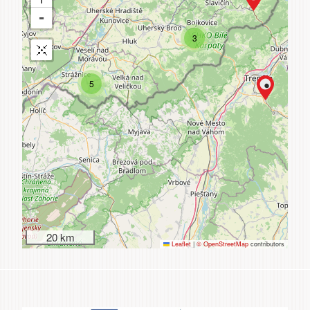
3
5
20 km
Leaflet
|
© OpenStreetMap
contributors