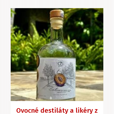
Ovocné destiláty a likéry z