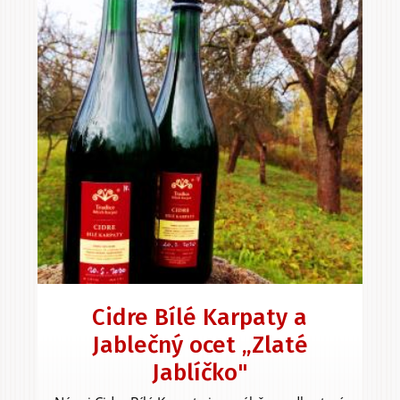
Cidre Bílé Karpaty a
Jablečný ocet „Zlaté
Jablíčko"