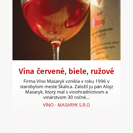
Vína červené, biele, ružové
Firma Víno Masaryk vznikla v roku 1996 v
starobylom meste Skalica. Založil ju pán Alojz
Masaryk, ktorý mal s vinohradníctvom a
vinárstvom 30 ročné...
VÍNO - MASARYK S.R.O