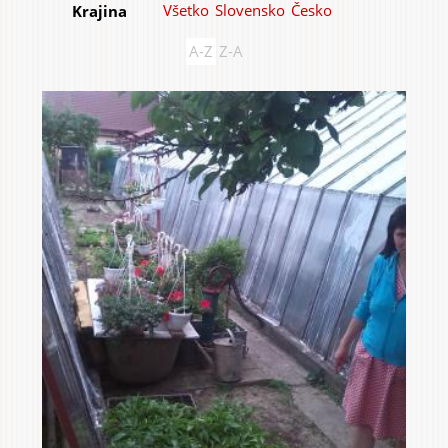
Všetko
Slovensko
Česko
Krajina
A-Z
Z-A
Do domu a bytu
Do záhrady a sadu
Služby