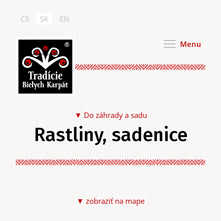
Skočiť
na
CS
SK
EN
hlavný
obsah
Menu
Tradície Bielych Karpát
Do záhrady a sadu
Rastliny, sadenice
Jedlo a pitie
▼ zobraziť na mape
Na seba