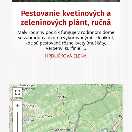
Pestovanie kvetinových a
zeleninových plánt, ručná
Zážitky
a agroturistika
Malý rodinný podnik funguje v rodinnom dome
so záhradou a dvoma vykurovanými skleníkmi,
kde sú pestované rôzne kvety (muškáty,
verbeny, surfínie),...
HRDLIČKOVÁ ELENA