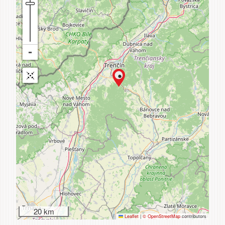
20 km
Leaflet
|
© OpenStreetMap
contributors