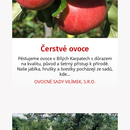
Čerstvé ovoce
Pěstujeme ovoce v Bílých Karpatech s důrazem
na kvalitu, původ a šetrný přístup k přírodě.
Naše jablka, hrušky a švestky pocházejí ze sadů,
kde...
OVOCNÉ SADY VILÍMEK, S.R.O.