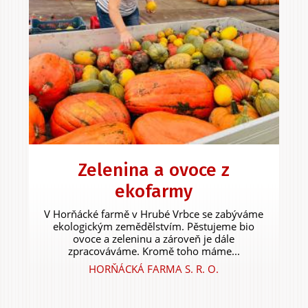
Zelenina a ovoce z
ekofarmy
V Horňácké farmě v Hrubé Vrbce se zabýváme
ekologickým zemědělstvím. Pěstujeme bio
ovoce a zeleninu a zároveň je dále
zpracováváme. Kromě toho máme...
HORŇÁCKÁ FARMA S. R. O.