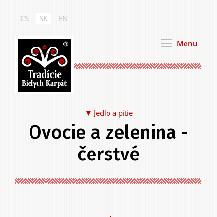
Skočiť
na
CS
SK
EN
hlavný
obsah
Menu
Tradície Bielych Karpát
Jedlo a pitie
Ovocie a zelenina -
Jedlo a pitie
čerstvé
Na seba