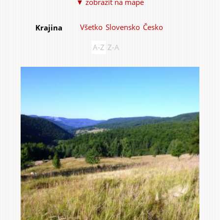
▼ zobraziť na mape
Všetko
Slovensko
Česko
Krajina
A-Z
Z-A
Do domu a bytu
Do záhrady a sadu
Služby