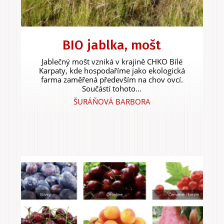
Zážitky
BIO jablka, mošt
a agroturistika
Jablečný mošt vzniká v krajině CHKO Bílé
Karpaty, kde hospodaříme jako ekologická
farma zaměřená především na chov ovcí.
Součástí tohoto...
ŠURÁŇOVÁ BARBORA