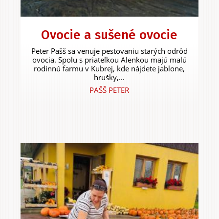
Ovocie a sušené ovocie
Peter Pašš sa venuje pestovaniu starých odrôd
ovocia. Spolu s priateľkou Alenkou majú malú
rodinnú farmu v Kubrej, kde nájdete jablone,
hrušky,...
PAŠŠ PETER