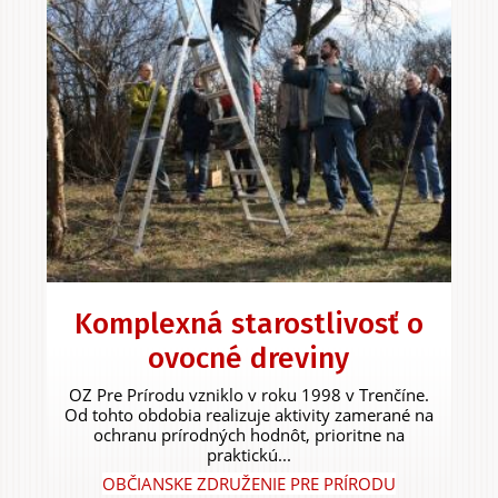
Komplexná starostlivosť o
ovocné dreviny
OZ Pre Prírodu vzniklo v roku 1998 v Trenčíne.
Od tohto obdobia realizuje aktivity zamerané na
ochranu prírodných hodnôt, prioritne na
praktickú...
OBČIANSKE ZDRUŽENIE PRE PRÍRODU