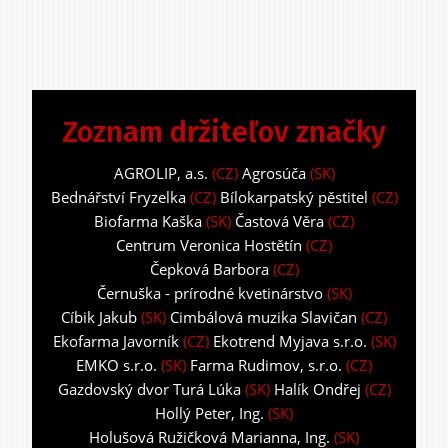
Zoznam držiteľov značky
AGROLIP, a.s.
(CZ)
Agrosúča
(SK)
Bednářství Fryzelka
(CZ)
Bílokarpatský pěstitel
(CZ)
Biofarma Kaška
(SK)
Častová Věra
(CZ)
Centrum Veronica Hostětín
(CZ)
Čepková Barbora
(CZ)
Černuška - prírodné kvetinárstvo
(SK)
Cíbik Jakub
(SK)
Cimbálová muzika Slavičan
(CZ)
Ekofarma Javorník
(CZ)
Ekotrend Myjava s.r.o.
(SK)
EMKO s.r.o.
(SK)
Farma Rudimov, s.r.o.
(CZ)
Gazdovský dvor Turá Lúka
(SK)
Halík Ondřej
(CZ)
Hollý Peter, Ing.
(SK)
Holušová Ružičková Marianna, Ing.
(SK)