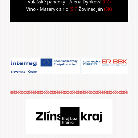
Valašské panenky - Alena Dynková
(CZ)
Víno - Masaryk s.r.o
(SK)
Žovinec Ján
(SK)