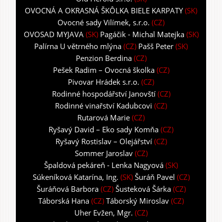
OVOCNÁ A OKRASNÁ ŠKÔLKA BIELE KARPATY
(SK)
Ovocné sady Vilímek, s.r.o.
(CZ)
OVOSAD MYJAVA
(SK)
Pagáčik - Michal Matejka
(SK)
Palírna U větrného mlýna
(CZ)
Pašš Peter
(SK)
Penzion Berdina
(CZ)
Pešek Radim – Ovocná školka
(CZ)
Pivovar Hrádek s.r.o.
(CZ)
Rodinné hospodářství Janovští
(CZ)
Rodinné vinařství Kadubcovi
(CZ)
Rutarová Marie
(CZ)
Ryšavý David – Eko sady Komňa
(CZ)
Ryšavý Rostislav – Olejářství
(CZ)
Sommer Jaroslav
(CZ)
Špaldová pekáreň - Lenka Nagyová
(SK)
Súkeníková Katarína, Ing.
(SK)
Šuráň Pavel
(CZ)
Šuráňová Barbora
(CZ)
Šusteková Šárka
(CZ)
Táborská Hana
(CZ)
Táborský Miroslav
(CZ)
Uher Evžen, Mgr.
(CZ)