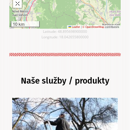
10 km
Leaflet
|
© OpenStreetMap
contributors
Latitude: 48.895698900000
Longitude: 18.042655800000
Naše služby / produkty