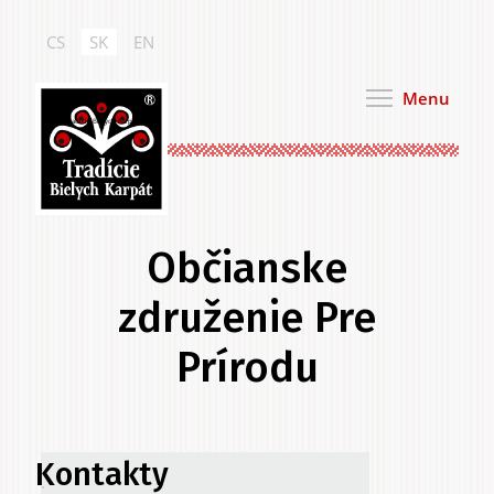
Skočiť
na
CS
SK
EN
hlavný
obsah
Menu
Tradície Bielych Karpát
Občianske
združenie Pre
Prírodu
Primárne
Kontakty
.