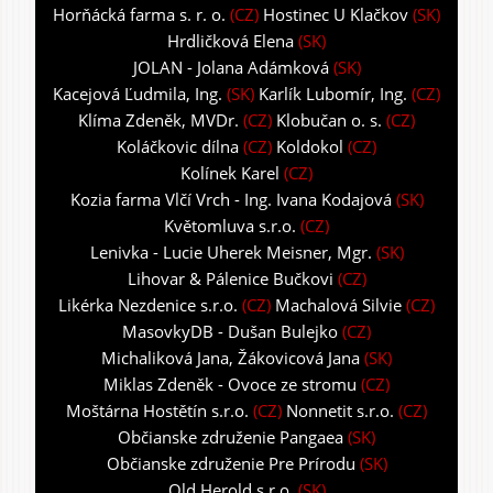
Horňácká farma s. r. o.
(CZ)
Hostinec U Klačkov
(SK)
Hrdličková Elena
(SK)
JOLAN - Jolana Adámková
(SK)
Kacejová Ľudmila, Ing.
(SK)
Karlík Lubomír, Ing.
(CZ)
Klíma Zdeněk, MVDr.
(CZ)
Klobučan o. s.
(CZ)
Koláčkovic dílna
(CZ)
Koldokol
(CZ)
Kolínek Karel
(CZ)
Kozia farma Vlčí Vrch - Ing. Ivana Kodajová
(SK)
Květomluva s.r.o.
(CZ)
Lenivka - Lucie Uherek Meisner, Mgr.
(SK)
Lihovar & Pálenice Bučkovi
(CZ)
Likérka Nezdenice s.r.o.
(CZ)
Machalová Silvie
(CZ)
MasovkyDB - Dušan Bulejko
(CZ)
Michaliková Jana, Žákovicová Jana
(SK)
Miklas Zdeněk - Ovoce ze stromu
(CZ)
Moštárna Hostětín s.r.o.
(CZ)
Nonnetit s.r.o.
(CZ)
Občianske združenie Pangaea
(SK)
Občianske združenie Pre Prírodu
(SK)
Old Herold s.r.o.
(SK)