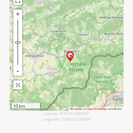
10 km
Leaflet
|
© OpenStreetMap
contributors
Latitude: 49.037673800000
Longitude: 17.803251300000