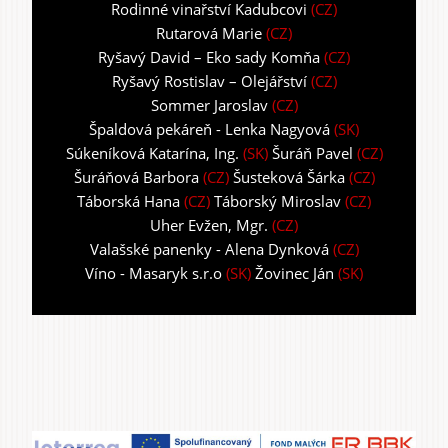
Rodinné vinařství Kadubcovi
(CZ)
Rutarová Marie
(CZ)
Ryšavý David – Eko sady Komňa
(CZ)
Ryšavý Rostislav – Olejářství
(CZ)
Sommer Jaroslav
(CZ)
Špaldová pekáreň - Lenka Nagyová
(SK)
Súkeníková Katarína, Ing.
(SK)
Šuráň Pavel
(CZ)
Šuráňová Barbora
(CZ)
Šusteková Šárka
(CZ)
Táborská Hana
(CZ)
Táborský Miroslav
(CZ)
Uher Evžen, Mgr.
(CZ)
Valašské panenky - Alena Dynková
(CZ)
Víno - Masaryk s.r.o
(SK)
Žovinec Ján
(SK)