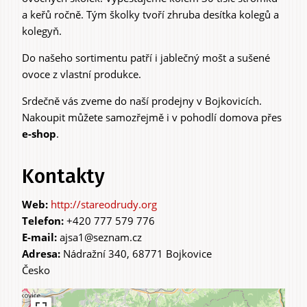
a keřů ročně. Tým školky tvoří zhruba desítka kolegů a
kolegyň.
Do našeho sortimentu patří i jablečný mošt a sušené
ovoce z vlastní produkce.
Srdečně vás zveme do naší prodejny v Bojkovicích.
Nakoupit můžete samozřejmě i v pohodlí domova přes
e-shop
.
Kontakty
http://stareodrudy.org
Telefon:
+420 777 579 776
E-mail:
ajsa1@seznam.cz
Adresa:
Nádražní 340, 68771 Bojkovice
Česko