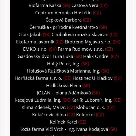
Biofarma Kaška
(SK)
Častová Věra
(CZ)
Centrum Veronica Hostětín
(CZ)
Čepková Barbora
(CZ)
Černuška - prírodné kvetinárstvo
(SK)
Cíbik Jakub
(SK)
Cimbálová muzika Slavičan
(CZ)
Ekofarma Javorník
(CZ)
Ekotrend Myjava s.r.o.
(SK)
EMKO s.r.o.
(SK)
Farma Rudimov, s.r.o.
(CZ)
Gazdovský dvor Turá Lúka
(SK)
Halík Ondřej
(CZ)
Hollý Peter, Ing.
(SK)
Holušová Ružičková Marianna, Ing.
(SK)
Horňácká farma s. r. o.
(CZ)
Hostinec U Klačkov
(SK)
Hrdličková Elena
(SK)
JOLAN - Jolana Adámková
(SK)
Kacejová Ľudmila, Ing.
(SK)
Karlík Lubomír, Ing.
(CZ)
Klíma Zdeněk, MVDr.
(CZ)
Klobučan o. s.
(CZ)
Koláčkovic dílna
(CZ)
Koldokol
(CZ)
Kolínek Karel
(CZ)
Kozia farma Vlčí Vrch - Ing. Ivana Kodajová
(SK)