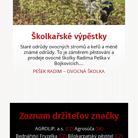
Školkařské výpěstky
Staré odrůdy ovocných stromů a keřů a méně
známé odrůdy. To je záměrem pěstování a
prodeje ovocné školky Radima Peška v
Bojkovicích....
PEŠEK RADIM – OVOCNÁ ŠKOLKA
Zoznam držiteľov značky
AGROLIP, a.s.
(CZ)
Agrosúča
(SK)
Bednářství Fryzelka
(CZ)
Bílokarpatský pěstitel
(CZ)