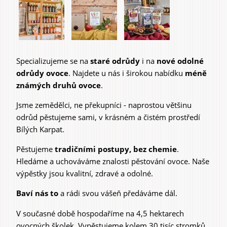
Specializujeme se na
staré odrůdy
i na
nové odolné
odrůdy ovoce
. Najdete u nás i širokou nabídku
méně
známých druhů ovoce
.
Jsme zemědělci, ne překupníci - naprostou většinu
odrůd pěstujeme sami, v krásném a čistém prostředí
Bílých Karpat.
Pěstujeme
tradičními postupy, bez chemie
.
Hledáme a uchováváme znalosti pěstování ovoce. Naše
výpěstky jsou kvalitní, zdravé a odolné.
Baví nás to
a rádi svou vášeň předáváme dál.
V současné době hospodaříme na 4,5 hektarech
ovocných školek. Vypěstujeme kolem 30 tisíc stromků