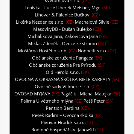
Květomluva s.r.o.
(CZ)
Lenivka - Lucie Uherek Meisner, Mgr.
(SK)
Lihovar & Pálenice Bučkovi
(CZ)
Likérka Nezdenice s.r.o.
(CZ)
Machalová Silvie
(CZ)
MasovkyDB - Dušan Bulejko
(CZ)
Michaliková Jana, Žákovicová Jana
(SK)
Miklas Zdeněk - Ovoce ze stromu
(CZ)
Moštárna Hostětín s.r.o.
(CZ)
Nonnetit s.r.o.
(CZ)
Občianske združenie Pangaea
(SK)
Občianske združenie Pre Prírodu
(SK)
Old Herold s.r.o.
(SK)
OVOCNÁ A OKRASNÁ ŠKÔLKA BIELE KARPATY
(SK)
Ovocné sady Vilímek, s.r.o.
(CZ)
OVOSAD MYJAVA
(SK)
Pagáčik - Michal Matejka
(SK)
Palírna U větrného mlýna
(CZ)
Pašš Peter
(SK)
Penzion Berdina
(CZ)
Pešek Radim – Ovocná školka
(CZ)
Pivovar Hrádek s.r.o.
(CZ)
Rodinné hospodářství Janovští
(CZ)