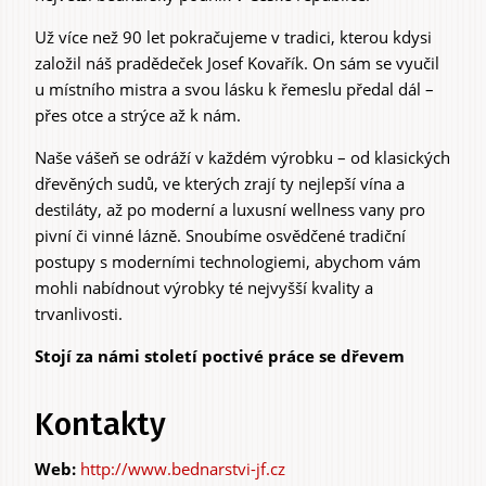
Už více než 90 let pokračujeme v tradici, kterou kdysi
založil náš pradědeček Josef Kovařík. On sám se vyučil
u místního mistra a svou lásku k řemeslu předal dál –
přes otce a strýce až k nám.
Naše vášeň se odráží v každém výrobku – od klasických
dřevěných sudů, ve kterých zrají ty nejlepší vína a
destiláty, až po moderní a luxusní wellness vany pro
pivní či vinné lázně. Snoubíme osvědčené tradiční
postupy s moderními technologiemi, abychom vám
mohli nabídnout výrobky té nejvyšší kvality a
trvanlivosti.
Stojí za námi století poctivé práce se dřevem
Kontakty
http://www.bednarstvi-jf.cz