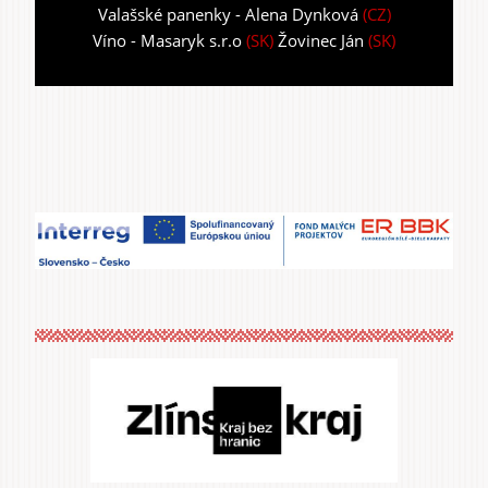
Valašské panenky - Alena Dynková
(CZ)
Víno - Masaryk s.r.o
(SK)
Žovinec Ján
(SK)