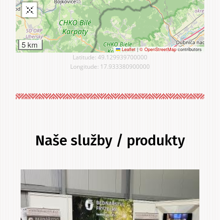
5 km
Leaflet
|
© OpenStreetMap
contributors
Latitude: 49.129939700000
Longitude: 17.933380900000
Naše služby / produkty