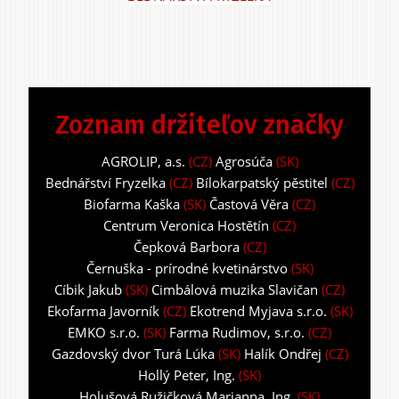
Zoznam držiteľov značky
AGROLIP, a.s.
(CZ)
Agrosúča
(SK)
Bednářství Fryzelka
(CZ)
Bílokarpatský pěstitel
(CZ)
Biofarma Kaška
(SK)
Častová Věra
(CZ)
Centrum Veronica Hostětín
(CZ)
Čepková Barbora
(CZ)
Černuška - prírodné kvetinárstvo
(SK)
Cíbik Jakub
(SK)
Cimbálová muzika Slavičan
(CZ)
Ekofarma Javorník
(CZ)
Ekotrend Myjava s.r.o.
(SK)
EMKO s.r.o.
(SK)
Farma Rudimov, s.r.o.
(CZ)
Gazdovský dvor Turá Lúka
(SK)
Halík Ondřej
(CZ)
Hollý Peter, Ing.
(SK)
Holušová Ružičková Marianna, Ing.
(SK)