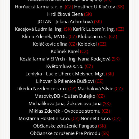
Horňácká farma s. r. o.
(CZ)
Hostinec U Klačkov
(SK)
Hrdličková Elena
(SK)
JOLAN - Jolana Adámková
(SK)
Kacejová Ľudmila, Ing.
(SK)
Karlík Lubomír, Ing.
(CZ)
Klíma Zdeněk, MVDr.
(CZ)
Klobučan o. s.
(CZ)
Koláčkovic dílna
(CZ)
Koldokol
(CZ)
Kolínek Karel
(CZ)
Kozia farma Vlčí Vrch - Ing. Ivana Kodajová
(SK)
Květomluva s.r.o.
(CZ)
Lenivka - Lucie Uherek Meisner, Mgr.
(SK)
Lihovar & Pálenice Bučkovi
(CZ)
Likérka Nezdenice s.r.o.
(CZ)
Machalová Silvie
(CZ)
MasovkyDB - Dušan Bulejko
(CZ)
Michaliková Jana, Žákovicová Jana
(SK)
Miklas Zdeněk - Ovoce ze stromu
(CZ)
Moštárna Hostětín s.r.o.
(CZ)
Nonnetit s.r.o.
(CZ)
Občianske združenie Pangaea
(SK)
Občianske združenie Pre Prírodu
(SK)