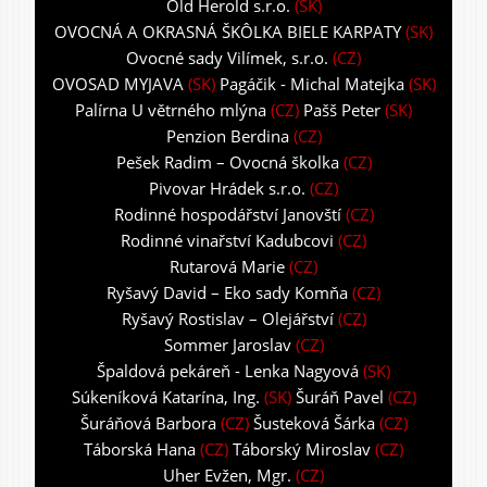
Old Herold s.r.o.
(SK)
OVOCNÁ A OKRASNÁ ŠKÔLKA BIELE KARPATY
(SK)
Ovocné sady Vilímek, s.r.o.
(CZ)
OVOSAD MYJAVA
(SK)
Pagáčik - Michal Matejka
(SK)
Palírna U větrného mlýna
(CZ)
Pašš Peter
(SK)
Penzion Berdina
(CZ)
Pešek Radim – Ovocná školka
(CZ)
Pivovar Hrádek s.r.o.
(CZ)
Rodinné hospodářství Janovští
(CZ)
Rodinné vinařství Kadubcovi
(CZ)
Rutarová Marie
(CZ)
Ryšavý David – Eko sady Komňa
(CZ)
Ryšavý Rostislav – Olejářství
(CZ)
Sommer Jaroslav
(CZ)
Špaldová pekáreň - Lenka Nagyová
(SK)
Súkeníková Katarína, Ing.
(SK)
Šuráň Pavel
(CZ)
Šuráňová Barbora
(CZ)
Šusteková Šárka
(CZ)
Táborská Hana
(CZ)
Táborský Miroslav
(CZ)
Uher Evžen, Mgr.
(CZ)