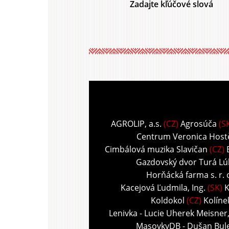
Zadajte kľúčové slová
AGROLIP, a.s.
(CZ)
Agrosúča
(S
Centrum Veronica Host
Cimbálová muzika Slavičan
(CZ)
Gazdovský dvor Turá Lú
Horňácká farma s. r. 
Kacejová Ľudmila, Ing.
(SK)
K
Koldokol
(CZ)
Kolíne
Lenivka - Lucie Uherek Meisner
MasovkyDB - Dušan Bul