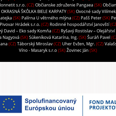
onnetit s.r.o.
(CZ)
Občianske združenie Pangaea
(SK)
Občian
 OKRASNÁ ŠKÔLKA BIELE KARPATY
(SK)
Ovocné sady Vilímek, 
atejka
(SK)
Palírna U větrného mlýna
(CZ)
Pašš Peter
(SK)
Pe
Pivovar Hrádek s.r.o.
(CZ)
Rodinné hospodářství Janovští
(CZ
vý David – Eko sady Komňa
(CZ)
Ryšavý Rostislav – Olejářství
ka Nagyová
(SK)
Súkeníková Katarína, Ing.
(SK)
Šuráň Pavel
(C
Hana
(CZ)
Táborský Miroslav
(CZ)
Uher Evžen, Mgr.
(CZ)
Valaš
Víno - Masaryk s.r.o
(SK)
Žovinec Ján
(SK)