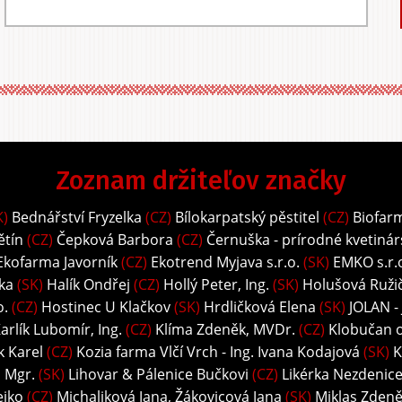
Zoznam držiteľov značky
K)
Bednářství Fryzelka
(CZ)
Bílokarpatský pěstitel
(CZ)
Biofar
ětín
(CZ)
Čepková Barbora
(CZ)
Černuška - prírodné kvetinár
Ekofarma Javorník
(CZ)
Ekotrend Myjava s.r.o.
(SK)
EMKO s.r.
ka
(SK)
Halík Ondřej
(CZ)
Hollý Peter, Ing.
(SK)
Holušová Ružič
o.
(CZ)
Hostinec U Klačkov
(SK)
Hrdličková Elena
(SK)
JOLAN -
arlík Lubomír, Ing.
(CZ)
Klíma Zdeněk, MVDr.
(CZ)
Klobučan o.
k Karel
(CZ)
Kozia farma Vlčí Vrch - Ing. Ivana Kodajová
(SK)
K
, Mgr.
(SK)
Lihovar & Pálenice Bučkovi
(CZ)
Likérka Nezdenice 
ejko
(CZ)
Michaliková Jana, Žákovicová Jana
(SK)
Miklas Zdeně