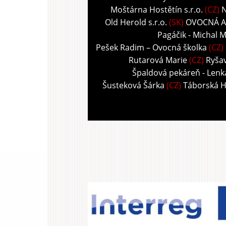
Moštárna Hostětín s.r.o.
(CZ)
N
Old Herold s.r.o.
(SK)
OVOCNÁ A
Pagáčik - Michal M
Pešek Radim – Ovocná školka
(CZ)
Rutarová Marie
(CZ)
Ryša
Špaldová pekáreň - Len
Šusteková Šárka
(CZ)
Táborská 