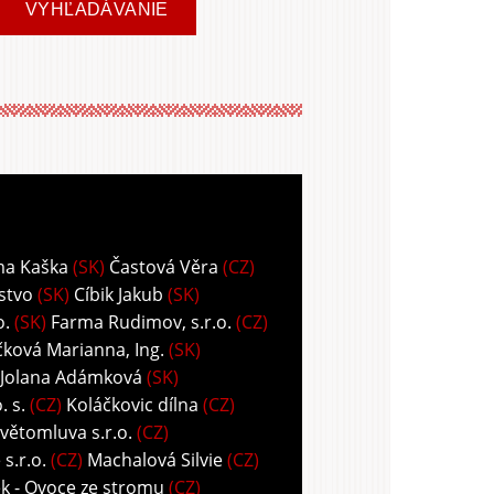
ma Kaška
(SK)
Častová Věra
(CZ)
stvo
(SK)
Cíbik Jakub
(SK)
o.
(SK)
Farma Rudimov, s.r.o.
(CZ)
ková Marianna, Ing.
(SK)
 Jolana Adámková
(SK)
 s.
(CZ)
Koláčkovic dílna
(CZ)
větomluva s.r.o.
(CZ)
s.r.o.
(CZ)
Machalová Silvie
(CZ)
k - Ovoce ze stromu
(CZ)