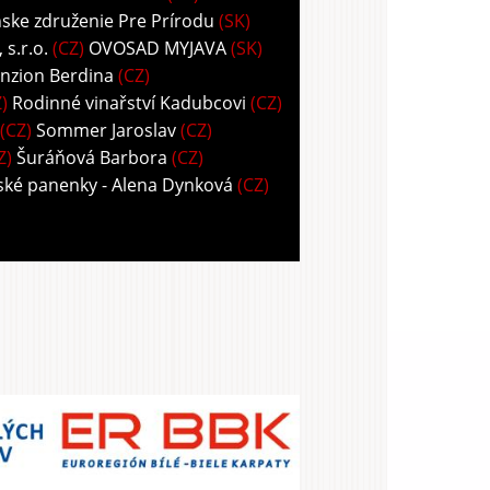
ske združenie Pre Prírodu
(SK)
s.r.o.
(CZ)
OVOSAD MYJAVA
(SK)
nzion Berdina
(CZ)
)
Rodinné vinařství Kadubcovi
(CZ)
(CZ)
Sommer Jaroslav
(CZ)
Z)
Šuráňová Barbora
(CZ)
ské panenky - Alena Dynková
(CZ)